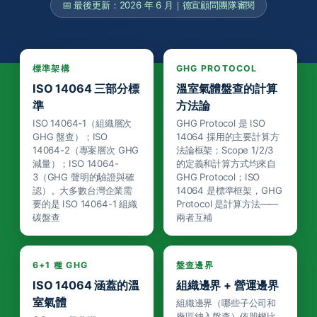
📅 最後更新：2026 年 6 月｜德宣顧問團隊審閱
標準架構
GHG PROTOCOL
ISO 14064 三部分標
溫室氣體盤查的計算
準
方法論
ISO 14064-1（組織層次
GHG Protocol 是 ISO
GHG 盤查）；ISO
14064 採用的主要計算方
14064-2（專案層次 GHG
法論框架；Scope 1/2/3
減量）；ISO 14064-
的定義和計算方式均來自
3（GHG 聲明的驗證與確
GHG Protocol；ISO
認）。大多數台灣企業需
14064 是標準框架，GHG
要的是 ISO 14064-1 組織
Protocol 是計算方法——
碳盤查
兩者互補
6+1 種 GHG
盤查邊界
ISO 14064 涵蓋的溫
組織邊界 + 營運邊界
室氣體
組織邊界（哪些子公司和
廠區納入盤查）依股權比