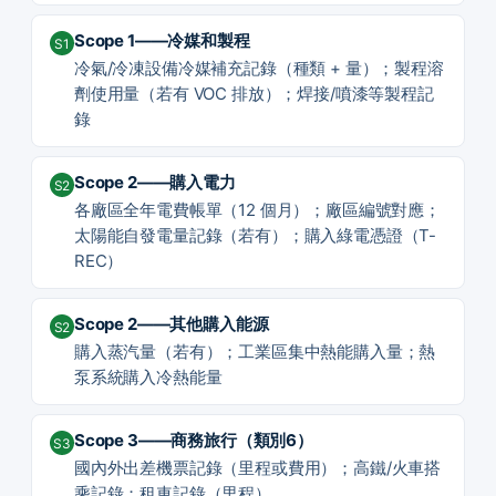
Scope 1——冷媒和製程
S1
冷氣/冷凍設備冷媒補充記錄（種類 + 量）；製程溶
劑使用量（若有 VOC 排放）；焊接/噴漆等製程記
錄
Scope 2——購入電力
S2
各廠區全年電費帳單（12 個月）；廠區編號對應；
太陽能自發電量記錄（若有）；購入綠電憑證（T-
REC）
Scope 2——其他購入能源
S2
購入蒸汽量（若有）；工業區集中熱能購入量；熱
泵系統購入冷熱能量
Scope 3——商務旅行（類別6）
S3
國內外出差機票記錄（里程或費用）；高鐵/火車搭
乘記錄；租車記錄（里程）