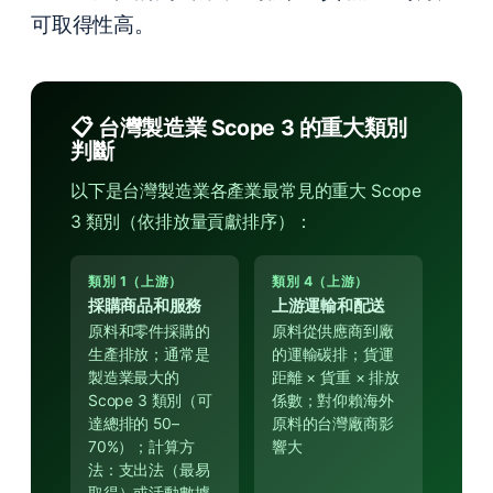
可取得性高。
📋 台灣製造業 Scope 3 的重大類別
判斷
以下是台灣製造業各產業最常見的重大 Scope
3 類別（依排放量貢獻排序）：
類別 1（上游）
類別 4（上游）
採購商品和服務
上游運輸和配送
原料和零件採購的
原料從供應商到廠
生產排放；通常是
的運輸碳排；貨運
製造業最大的
距離 × 貨重 × 排放
Scope 3 類別（可
係數；對仰賴海外
達總排的 50–
原料的台灣廠商影
70%）；計算方
響大
法：支出法（最易
取得）或活動數據