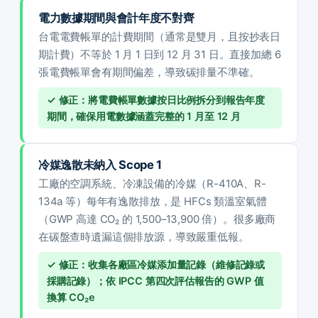
電力數據期間與會計年度不對齊
台電電費帳單的計費期間（通常是雙月，且按抄表日
期計費）不等於 1 月 1 日到 12 月 31 日。直接加總 6
張電費帳單會有期間偏差，導致碳排量不準確。
✓ 修正：將電費帳單數據按日比例拆分到報告年度
期間，確保用電數據涵蓋完整的 1 月至 12 月
冷媒逸散未納入 Scope 1
工廠的空調系統、冷凍設備的冷媒（R-410A、R-
134a 等）每年有逸散排放，是 HFCs 類溫室氣體
（GWP 高達 CO₂ 的 1,500–13,900 倍）。很多廠商
在碳盤查時遺漏這個排放源，導致嚴重低報。
✓ 修正：收集各廠區冷媒添加量記錄（維修記錄或
採購記錄）；依 IPCC 第四次評估報告的 GWP 值
換算 CO₂e