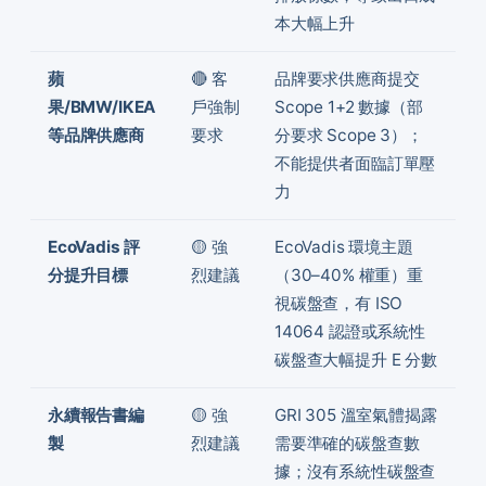
本大幅上升
蘋
🔴 客
品牌要求供應商提交
果/BMW/IKEA
戶強制
Scope 1+2 數據（部
等品牌供應商
要求
分要求 Scope 3）；
不能提供者面臨訂單壓
力
EcoVadis 評
🟡 強
EcoVadis 環境主題
分提升目標
烈建議
（30–40% 權重）重
視碳盤查，有 ISO
14064 認證或系統性
碳盤查大幅提升 E 分數
永續報告書編
🟡 強
GRI 305 溫室氣體揭露
製
烈建議
需要準確的碳盤查數
據；沒有系統性碳盤查