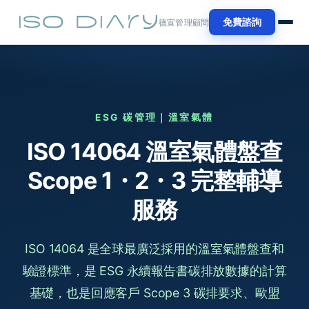
免費諮詢
德宣管理顧問
ESG 碳管理｜溫室氣體
ISO 14064 溫室氣體盤查
Scope 1・2・3 完整輔導
服務
ISO 14064 是全球最廣泛採用的溫室氣體盤查和
驗證標準，是 ESG 永續報告書碳排放數據的計算
基礎，也是回應客戶 Scope 3 碳排要求、歐盟