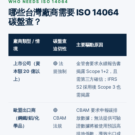
WHO NEEDS ISO 14064
哪些台灣廠商需要 ISO 14064
碳盤查？
廠商類型 / 情
碳盤查
主要驅動原因
境
迫切性
上市公司（資
🔴 法
金管會要求永續報告書
本額 20 億以
規強制
揭露 Scope 1+2，且
上）
需第三方確信；IFRS
S2 採用後 Scope 3 也
需揭露
歐盟出口商
🔴
CBAM 要求申報碳排
（鋼鐵/鋁/化
CBAM
放數據；無法提供可驗
學品）
法規
證數據將被使用預設高
排放係數，導致出口成