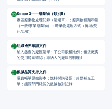
Scope 3——廢棄物（類別5）
S3
廠區廢棄物處理記錄（清運單）；廢棄物種類和量
（一般/事業廢棄物）；廢棄物處理方式（掩埋/焚
化/回收）
邊
組織邊界確認文件
界
納入盤查的廠區清單；子公司股權比例；租賃廠房
的使用範圍確認；非納入的廠區說明理由
品
數據品質支持文件
質
電費帳單原始影本；燃料採購發票；冷媒補充工
單；能源部門確認的數據核對記錄