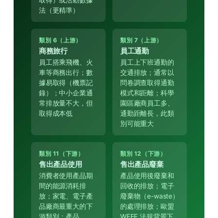
法（更精準）
類別 6（上游）
類別 7（上游）
商務旅行
員工通勤
員工搭乘飛機、火
員工上下班通勤的
車等商務出行；數
交通排放；通常以
據易取得（機票記
問卷調查取得通勤
錄）；中小企業通
模式和距離；科學
常排放量不大，但
園區廠商員工多、
取得成本低
通勤距離長，此類
別可能重大
類別 11（下游）
類別 12（下游）
售出產品使用
售出產品廢棄
消費者使用產品期
產品使用後廢棄和
間的能源消耗排
回收的排放；電子
放；家電、電子產
廢棄物（e-waste）
品廠商最重大的下
的處理排放；歐盟
游類別；產品
WEEE 法規背景下