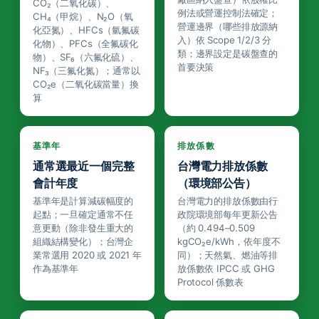
CO₂（二氧化碳）、
例法或營運控制法確定；
CH₄（甲烷）、N₂O（氧
營運邊界（哪些排放源納
化亞氮）、HFCs（氫氟碳
入）依 Scope 1/2/3 分
化物）、PFCs（全氟碳化
類；邊界設定是碳盤查的
物）、SF₆（六氟化硫）、
首要決策
NF₃（三氟化氮）；通常以
CO₂e（二氧化碳當量）換
算
基準年
排放係數
通常選最近一個完整
台灣電力排放係數
會計年度
（環境部公告）
基準年是計算減碳幅度的
台灣電力的排放係數由行
起點；一旦確定通常不任
政院環境部每年更新公告
意更動（除非發生重大的
（約 0.494–0.509
組織結構變化）；台灣企
kgCO₂e/kWh，依年度不
業常選用 2020 或 2021 年
同）；天然氣、燃油等排
作為基準年
放係數依 IPCC 或 GHG
Protocol 係數表