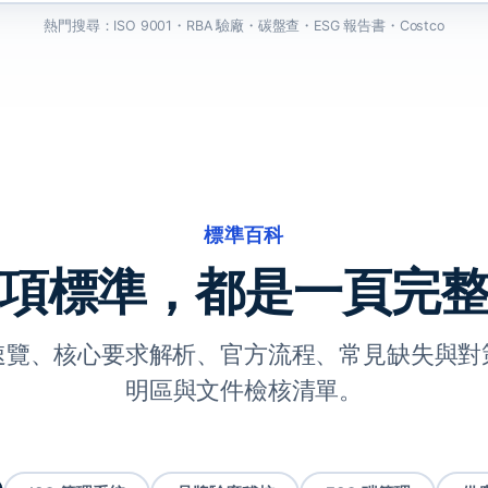
熱門搜尋：ISO 9001・RBA 驗廠・碳盤查・ESG 報告書・Costco
標準百科
項標準，都是一頁完
速覽、核心要求解析、官方流程、常見缺失與對
明區與文件檢核清單。