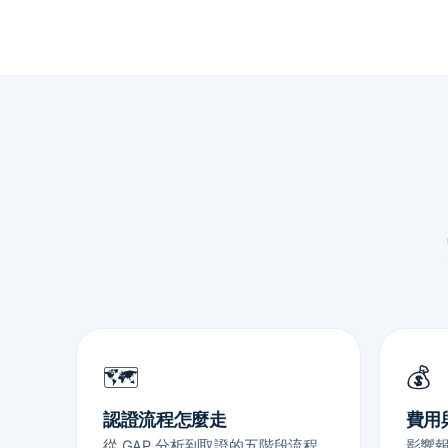
🗺️
💰
認證流程怎麼走
費用
從 GAP 分析到取證的五階段流程，
影響