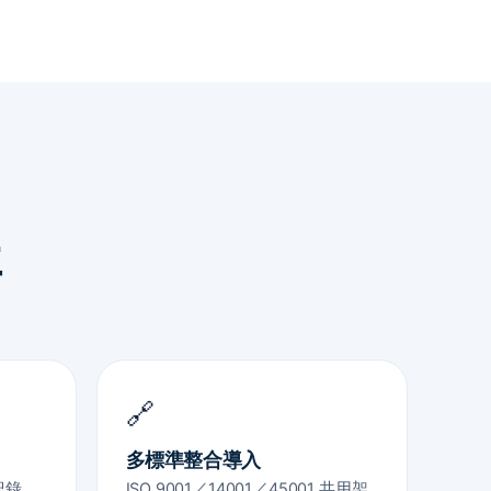
事
🔗
多標準整合導入
紀錄
ISO 9001／14001／45001 共用架