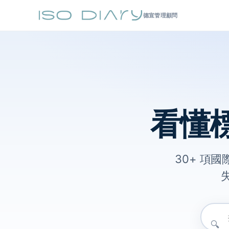
德宣管理顧問
看懂
30+ 項
🔍