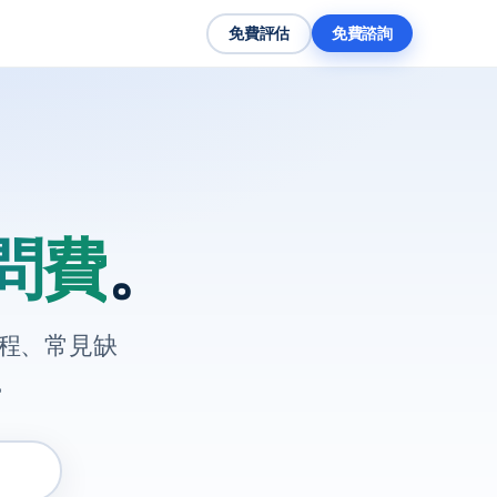
免費評估
免費諮詢
問費
。
流程、常見缺
。