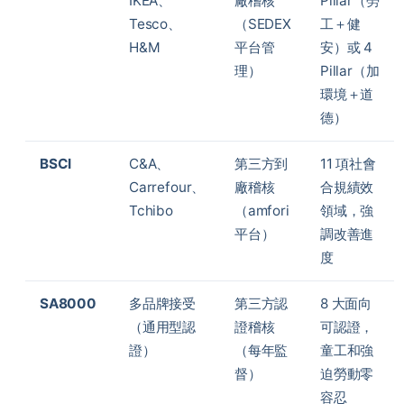
IKEA、
廠稽核
Pillar（勞
Tesco、
（SEDEX
工＋健
H&M
平台管
安）或 4
理）
Pillar（加
環境＋道
德）
BSCI
C&A、
第三方到
11 項社會
Carrefour、
廠稽核
合規績效
Tchibo
（amfori
領域，強
平台）
調改善進
度
SA8000
多品牌接受
第三方認
8 大面向
（通用型認
證稽核
可認證，
證）
（每年監
童工和強
督）
迫勞動零
容忍