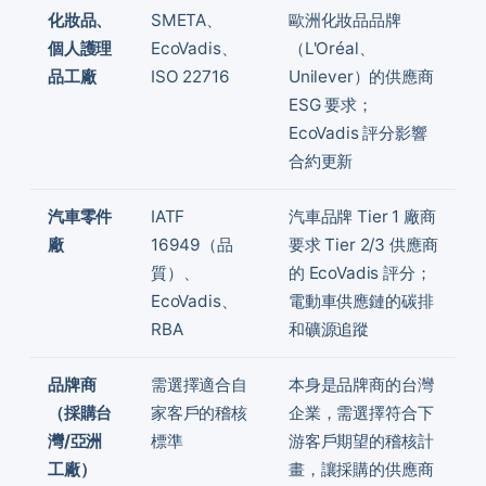
化妝品、
SMETA、
歐洲化妝品品牌
個人護理
EcoVadis、
（L'Oréal、
品工廠
ISO 22716
Unilever）的供應商
ESG 要求；
EcoVadis 評分影響
合約更新
汽車零件
IATF
汽車品牌 Tier 1 廠商
廠
16949（品
要求 Tier 2/3 供應商
質）、
的 EcoVadis 評分；
EcoVadis、
電動車供應鏈的碳排
RBA
和礦源追蹤
品牌商
需選擇適合自
本身是品牌商的台灣
（採購台
家客戶的稽核
企業，需選擇符合下
灣/亞洲
標準
游客戶期望的稽核計
工廠）
畫，讓採購的供應商