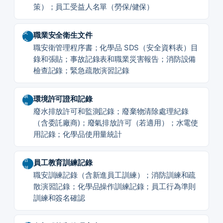
策）；員工受益人名單（勞保/健保）
安
職業安全衛生文件
全
職安衛管理程序書；化學品 SDS（安全資料表）目
錄和張貼；事故記錄表和職業災害報告；消防設備
檢查記錄；緊急疏散演習記錄
環
環境許可證和記錄
境
廢水排放許可和監測記錄；廢棄物清除處理紀錄
（含委託廠商)；廢氣排放許可（若適用）；水電使
用記錄；化學品使用量統計
培
員工教育訓練記錄
訓
職安訓練記錄（含新進員工訓練）；消防訓練和疏
散演習記錄；化學品操作訓練記錄；員工行為準則
訓練和簽名確認
稽