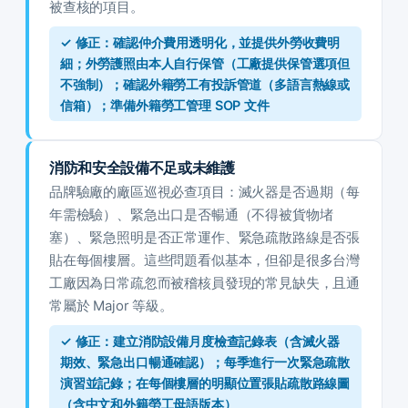
被查核的項目。
✓ 修正：確認仲介費用透明化，並提供外勞收費明
細；外勞護照由本人自行保管（工廠提供保管選項但
不強制）；確認外籍勞工有投訴管道（多語言熱線或
信箱）；準備外籍勞工管理 SOP 文件
消防和安全設備不足或未維護
品牌驗廠的廠區巡視必查項目：滅火器是否過期（每
年需檢驗）、緊急出口是否暢通（不得被貨物堵
塞）、緊急照明是否正常運作、緊急疏散路線是否張
貼在每個樓層。這些問題看似基本，但卻是很多台灣
工廠因為日常疏忽而被稽核員發現的常見缺失，且通
常屬於 Major 等級。
✓ 修正：建立消防設備月度檢查記錄表（含滅火器
期效、緊急出口暢通確認）；每季進行一次緊急疏散
演習並記錄；在每個樓層的明顯位置張貼疏散路線圖
（含中文和外籍勞工母語版本）