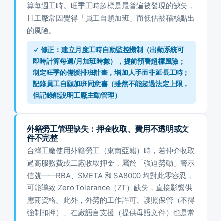
算每週工時。旺季工時超標是最普遍被發現的缺失，
且工廠常因覺得「員工自願加班」而低估被稽核點出
的風險。
✓ 修正：建立月度工時自動監控機制（出勤系統可
即時計算每週/月加班時數），提前預警超標風險；
制定旺季的備援排班計畫，增加人手而非延長工時；
記錄員工自願加班同意書（雖然不能超過法定上限，
但記錄能說明工廠主動管理）
外籍勞工管理缺失：押金收取、費用不透明或文
件不完整
台灣工廠使用外籍勞工（東南亞籍）時，若仲介收取
過高服務費或工廠收取押金，屬於「強迫勞動」警示
信號——RBA、SMETA 和 SA8000 均對此零容忍，
可能導致 Zero Tolerance（ZT）缺失，直接影響供
應商資格。此外，外勞的工作許可、護照保管（不得
強制扣押）、在廠語言支援（提供母語文件）也是常