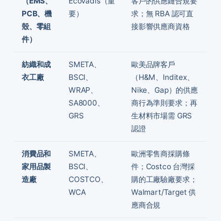
（EMS、
EcoVadis（重
客戶的供應鏈合規要
PCB、機
要）
求；無 RBA 認可直
殼、零組
接影響供應商資格
件）
紡織和成
SMETA、
歐美品牌客戶
衣工廠
BSCI、
（H&M、Inditex、
WRAP、
Nike、Gap）的供應
SA8000、
商行為準則要求；再
GRS
生材料市場需 GRS
認證
消費品和
SMETA、
歐洲零售商採購條
家用品製
BSCI、
件；Costco 台灣採
造廠
COSTCO、
購的工廠驗廠要求；
WCA
Walmart/Target 供
應商合規