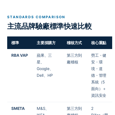
STANDARDS COMPARISON
主流品牌驗廠標準快速比較
標準
主要採購方
稽核方式
核心重點
RBA VAP
蘋果、三
第三方到
勞工・健
星、
廠稽核
安・環
Google、
境・道
Dell、HP
德・管理
系統（5
面向）＋
資訊安全
SMETA
M&S、
第三方到
2