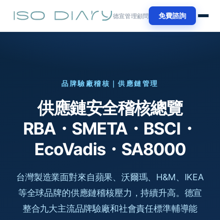
免費諮詢
德宣管理顧問
品牌驗廠稽核｜供應鏈管理
供應鏈安全稽核總覽
RBA・SMETA・BSCI・
EcoVadis・SA8000
台灣製造業面對來自蘋果、沃爾瑪、H&M、IKEA
等全球品牌的供應鏈稽核壓力，持續升高。德宣
整合九大主流品牌驗廠和社會責任標準輔導能