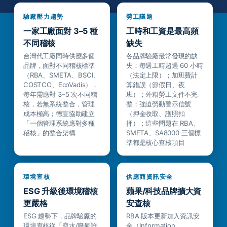
驗廠壓力趨勢
勞工議題
一家工廠面對 3–5 種
工時和工資是最高頻
不同稽核
缺失
台灣代工廠同時供應多個
各品牌驗廠最常發現的缺
品牌，面對不同稽核標準
失：每週工時超過 60 小時
（RBA、SMETA、BSCI、
（法定上限）；加班費計
COSTCO、EcoVadis），
算錯誤（節假日、夜
每年需應對 3–5 次不同稽
班）；外籍勞工文件不完
核，若無系統整合，管理
整；強迫勞動警示信號
成本極高；德宣協助建立
（押金收取、護照扣
「一個管理系統應對多種
押）；這些問題在 RBA、
稽核」的整合架構
SMETA、SA8000 三個標
準都是核心查核項目
環境查核
供應商資訊安全
ESG 升級後環境稽核
蘋果/科技品牌擴大資
更嚴格
安查核
ESG 趨勢下，品牌驗廠的
RBA 版本更新加入資訊安
環境查核從「廢水/廢氣許
全（Information