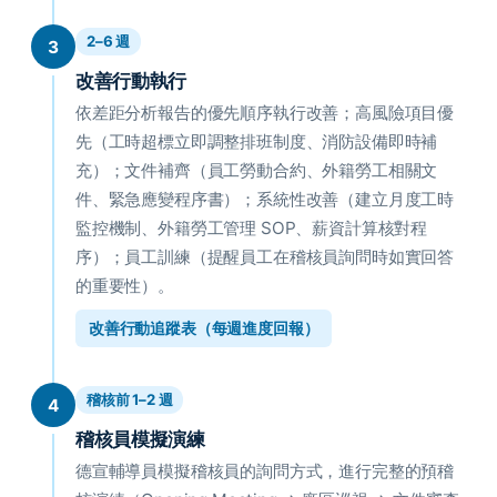
2–6 週
3
改善行動執行
依差距分析報告的優先順序執行改善；高風險項目優
先（工時超標立即調整排班制度、消防設備即時補
充）；文件補齊（員工勞動合約、外籍勞工相關文
件、緊急應變程序書）；系統性改善（建立月度工時
監控機制、外籍勞工管理 SOP、薪資計算核對程
序）；員工訓練（提醒員工在稽核員詢問時如實回答
的重要性）。
改善行動追蹤表（每週進度回報）
稽核前 1–2 週
4
稽核員模擬演練
德宣輔導員模擬稽核員的詢問方式，進行完整的預稽