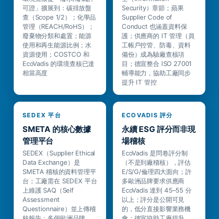
可證」擴展到：碳排放盤
Security）章節；蘋果
查（Scope 1/2）；化學品
Supplier Code of
管理（REACH/RoHS）；
Conduct 也涵蓋資料保
廢棄物分類和處置；能源
護；供應商的 IT 管理（員
使用和再生能源比例；水
工帳戶控管、防毒、資料
資源使用；COSTCO 和
備份）成為驗廠查核項
EcoVadis 的環境查核已達
目；德宣整合 ISO 27001
相當高度
輔導能力，協助工廠同步
提升 IT 管控
SEDEX 平台
ECOVADIS 評分
SMETA 的核心數據
永續 ESG 評分而非現
管理平台
場稽核
SEDEX（Supplier Ethical
EcoVadis 是問卷評分制
Data Exchange）是
（不是到廠稽核），評估
SMETA 稽核的資料管理平
E/S/G/倫理四大面向；許
台；工廠需在 SEDEX 平台
多歐洲品牌要求供應商
上維護 SAQ（Self
EcoVadis 達到 45–55 分
Assessment
以上；評分是公開可見
Questionnaire）並上傳稽
的，低分直接影響業務機
核報告；多個歐洲品牌
會；德宣協助工廠提升