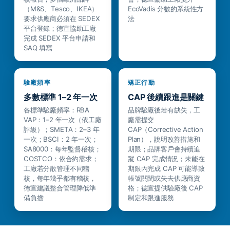
（M&S、Tesco、IKEA）
EcoVadis 分數的系統性方
要求供應商必須在 SEDEX
法
平台登錄；德宣協助工廠
完成 SEDEX 平台申請和
SAQ 填寫
驗廠頻率
矯正行動
多數標準 1–2 年一次
CAP 後續跟進是關鍵
各標準驗廠頻率：RBA
品牌驗廠後若有缺失，工
VAP：1–2 年一次（依工廠
廠需提交
評級）；SMETA：2–3 年
CAP（Corrective Action
一次；BSCI：2 年一次；
Plan），說明改善措施和
SA8000：每年監督稽核；
期限；品牌客戶會持續追
COSTCO：依合約需求；
蹤 CAP 完成情況；未能在
工廠若分散管理不同稽
期限內完成 CAP 可能導致
核，每年幾乎都有稽核，
帳號關閉或失去供應商資
德宣建議整合管理降低準
格；德宣提供驗廠後 CAP
備負擔
制定和跟進服務