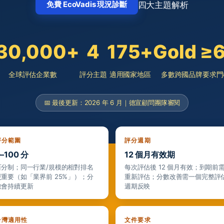
四大主題解析
免費 EcoVadis 現況診斷
30,000+
4
175+
Gold ≥
全球評估企業數
評分主題
適用國家地區
多數跨國品牌要求門
📅 最後更新：2026 年 6 月｜德宣顧問團隊審閱
評分範圍
評分週期
–100 分
12 個月有效期
百分制；同一行業/規模的相對排名
每次評估後 12 個月有效；到期前
更重要（如「業界前 25%」）；分
重新評估；分數改善需一個完整評
數會持續更新
週期反映
台灣適用性
文件要求