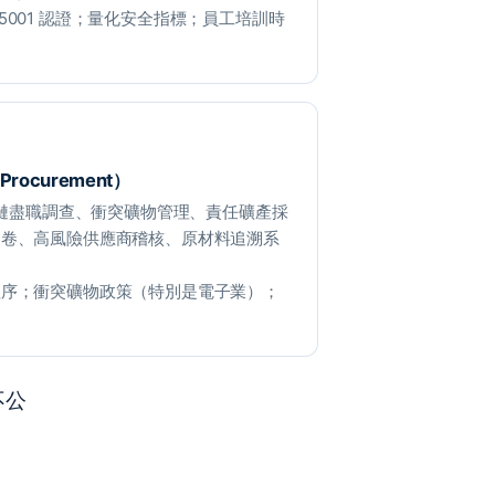
SO 45001 認證；量化安全指標；員工培訓時
 Procurement）
應鏈盡職調查、衝突礦物管理、責任礦產採
問卷、高風險供應商稽核、原材料追溯系
程序；衝突礦物政策（特別是電子業）；
不公