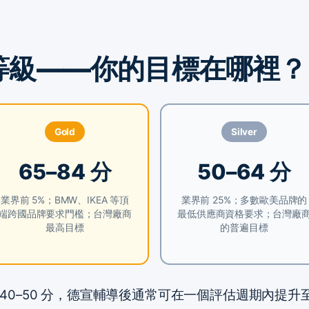
獎章等級——你的目標在哪裡？
Gold
Silver
65–84 分
50–64 分
業界前 5%；BMW、IKEA 等頂
業界前 25%；多數歐美品牌的
端跨國品牌要求門檻；台灣廠商
最低供應商資格要求；台灣廠
最高目標
的普遍目標
40–50 分，德宣輔導後通常可在一個評估週期內提升