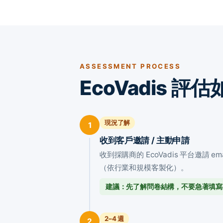
ASSESSMENT PROCESS
EcoVadis 評
現況了解
1
收到客戶邀請 / 主動申請
收到採購商的 EcoVadis 平台邀請 
（依行業和規模客製化）。
建議：先了解問卷結構，不要急著填寫
2–4 週
2