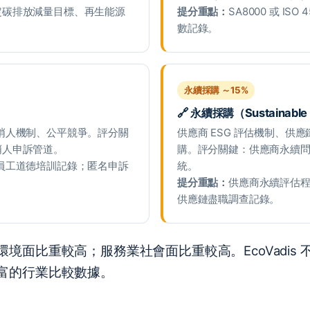
定碳排放減量目標、再生能源
提分重點：
SA8000 或 I
數記錄。
永續採購 ～15%
🔗 永續採購（Sustainable
哨人機制、公平競爭。評分關
供應商 ESG 評估機制、供
哨人申訴管道。
購。評分關鍵：供應商永續
員工道德培訓記錄；匿名申訴
統。
提分重點：
供應商永續評估
供應鏈盡職調查記錄。
面比重較高；服務業社會面比重較高。EcoVadis 
富的行業比較數據。