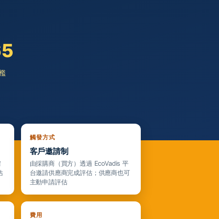
65
檻
觸發方式
客戶邀請制
需
由採購商（買方）透過 EcoVadis 平
估
台邀請供應商完成評估；供應商也可
主動申請評估
費用