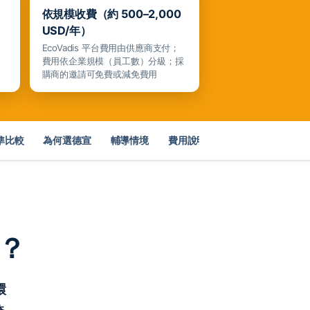
依規模收費（約 500–2,000
USD/年）
、
EcoVadis 平台費用由供應商支付；
費用依企業規模（員工數）分級；採
購商的邀請可免費或減免費用
準比較
為何選德宣
輔導情境
費用說明
FAQ
單？
環