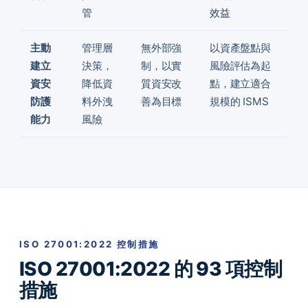
管
效益
主動
管理層
無外部強
以資產盤點與
建立
決策，
制，以實
風險評估為起
資安
降低資
質資安改
點，建立適合
防護
料外洩
善為目標
規模的 ISMS
能力
風險
ISO 27001:2022 控制措施
ISO 27001:2022 的 93 項控制
措施