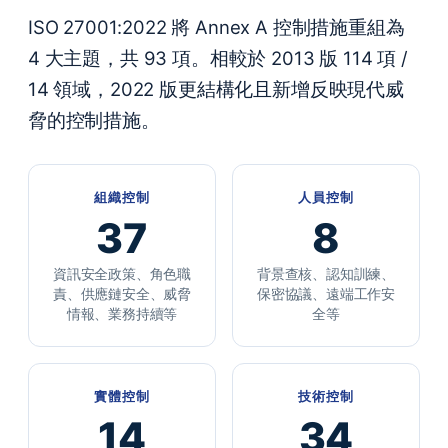
ISO 27001:2022 將 Annex A 控制措施重組為
4 大主題，共 93 項。相較於 2013 版 114 項 /
14 領域，2022 版更結構化且新增反映現代威
脅的控制措施。
組織控制
人員控制
37
8
資訊安全政策、角色職
背景查核、認知訓練、
責、供應鏈安全、威脅
保密協議、遠端工作安
情報、業務持續等
全等
實體控制
技術控制
14
34