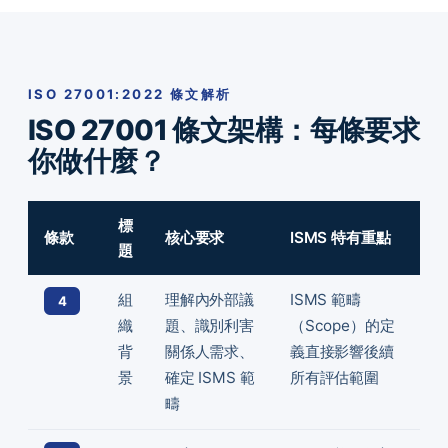
ISO 27001:2022 條文解析
ISO 27001 條文架構：每條要求
你做什麼？
標
條款
核心要求
ISMS 特有重點
題
組
理解內外部議
ISMS 範疇
4
織
題、識別利害
（Scope）的定
背
關係人需求、
義直接影響後續
景
確定 ISMS 範
所有評估範圍
疇