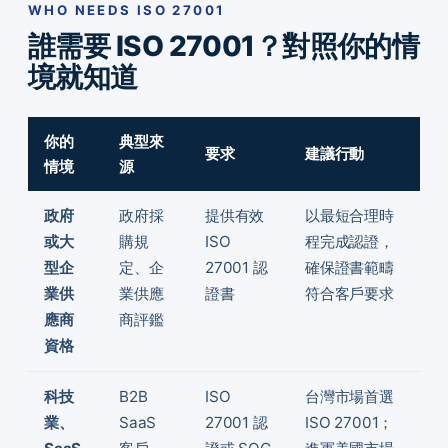
WHO NEEDS ISO 27001
誰需要 ISO 27001？對照你的情
境就知道
你的
典型來
要求
建議行動
情境
源
政府
政府採
提供有效
以最短合理時
或大
購規
ISO
程完成認證，
型企
定、企
27001 認
確保證書範疇
業供
業供應
證書
符合客戶要求
應商
商評鑑
資格
科技
B2B
ISO
台灣市場首選
業、
SaaS
27001 認
ISO 27001；