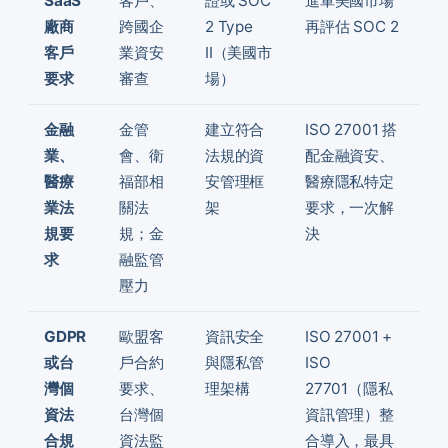
SaaS
客戶、
證或 SOC
進軍美國市場
廠商
跨國企
2 Type
再評估 SOC 2
客戶
業資安
II（美國市
要求
審查
場）
金融
金管
建立符合
ISO 27001 搭
業、
會、衛
法規的資
配金融資安、
醫療
福部相
安管理框
醫療隱私特定
業法
關法
架
要求，一次解
規要
規；金
決
求
融監管
壓力
GDPR
歐盟客
資訊安全
ISO 27001 +
或台
戶合約
與隱私管
ISO
灣個
要求、
理架構
27701（隱私
資法
台灣個
資訊管理）整
合規
資法監
合導入，最具