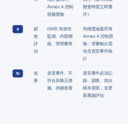
Annex A 控制
變更時需立即重
措施實施
評）
績
ISMS 有效性
內稽需涵蓋所有
9
效
監測、內部稽
Annex A 控制措
評
核、管理審查
施；管審輸出需
估
包含資安事件統
計
改
資安事件、不
資安事件必須記
10
善
符合與矯正措
錄、調查、找出
施、持續改善
根本原因，並更
新風險評估