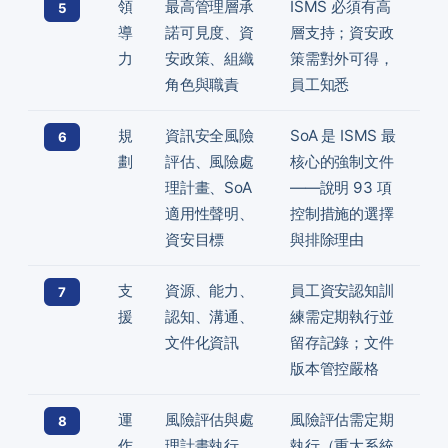
領
最高管理層承
ISMS 必須有高
5
導
諾可見度、資
層支持；資安政
力
安政策、組織
策需對外可得，
角色與職責
員工知悉
規
資訊安全風險
SoA 是 ISMS 最
6
劃
評估、風險處
核心的強制文件
理計畫、SoA
——說明 93 項
適用性聲明、
控制措施的選擇
資安目標
與排除理由
支
資源、能力、
員工資安認知訓
7
援
認知、溝通、
練需定期執行並
文件化資訊
留存記錄；文件
版本管控嚴格
運
風險評估與處
風險評估需定期
8
作
理計畫執行、
執行（重大系統