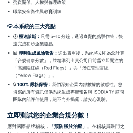
勞資關係、人權與倫理政策
職業安全衛生與教育訓練
💡 本系統的三大亮點
⏱️
極速診斷：
只需 5–10 分鐘，透過直覺的點擊作答，快
速完成初步企業盤點。
📊
即時生成風險報告：
送出表單後，系統將立即為您計算
「合規健康分數」，並精準列出貴公司目前需立即關注的
「高風險紅線（Red Flags）」與「潛在管理盲區
（Yellow Flags）」。
🔒
100% 嚴格保密：
我們深知企業內部數據的敏感性。您
填寫的所有資訊僅供系統生成專屬報告與 ISODIARY 顧問
團隊內部評估使用，絕不向外揭露，請安心測驗。
立即測試您的企業合規分數！
應對國際品牌稽核，
「預防勝於治療」
。在稽核員敲門之