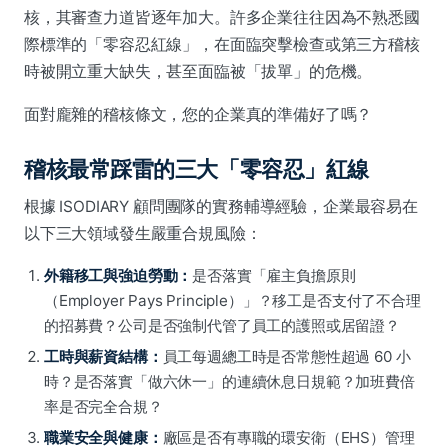
核，其審查力道皆逐年加大。許多企業往往因為不熟悉國
際標準的「零容忍紅線」，在面臨突擊檢查或第三方稽核
時被開立重大缺失，甚至面臨被「拔單」的危機。
面對龐雜的稽核條文，您的企業真的準備好了嗎？
稽核最常踩雷的三大「零容忍」紅線
根據 ISODIARY 顧問團隊的實務輔導經驗，企業最容易在
以下三大領域發生嚴重合規風險：
外籍移工與強迫勞動：
是否落實「雇主負擔原則
（Employer Pays Principle）」？移工是否支付了不合理
的招募費？公司是否強制代管了員工的護照或居留證？
工時與薪資結構：
員工每週總工時是否常態性超過 60 小
時？是否落實「做六休一」的連續休息日規範？加班費倍
率是否完全合規？
職業安全與健康：
廠區是否有專職的環安衛（EHS）管理