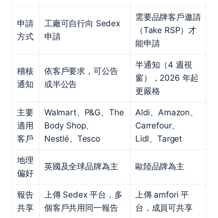
需要品牌客戶邀請
申請
工廠可自行向 Sedex
（Take RSP）才
方式
申請
能申請
半通知（4 週視
稽核
依客戶要求，可公告
窗），2026 年起
通知
或半公告
更嚴格
主要
Walmart、P&G、The
Aldi、Amazon、
適用
Body Shop、
Carrefour、
客戶
Nestlé、Tesco
Lidl、Target
地理
英國及全球品牌為主
歐陸品牌為主
偏好
報告
上傳 Sedex 平台，多
上傳 amfori 平
共享
個客戶共用同一報告
台，成員可共享