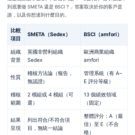
到底要做 SMETA 還是 BSCI？」答案取決於你的客戶是
誰，以及你想達到什麼目的。
比較
SMETA（Sedex）
BSCI（amfori）
項目
組織
英國非營利組織
歐洲商業組織
背景
Sedex
amfori
稽核方法論（報告，
管理系統（有 A–
性質
無認證）
E 評分等級）
稽核
2 模組或 4 模組（可
13 個績效領域
範圍
選）
（固定）
整體評分：A（最
結果
列出符合/不符合項
佳）至 E（不合
呈現
目，無統一結論
格）