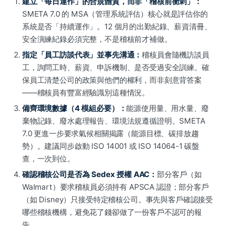
建立「每日運作」的合規體質，而非「稽核前衝刺」：
SMETA 7.0 的 MSA（管理系統評估）核心就是評估你的
系統是否「持續運作」。12 個月的出勤紀錄、薪資清冊、
安全演練紀錄必須完整，不是稽核前才補做。
指定「員工訪談代表」並事先溝通：
稽核員會隨機訪談員
工，詢問工時、薪資、申訴機制、是否受過安全訓練。確
保員工清楚公司的政策與他們的權利，而非刻意背答案
——稽核員有豐富經驗識別這種情況。
備齊環境數據（4 模組必要）：
能源使用量、用水量、廢
棄物記錄、廢水處理報告、環境法規遵循證明。SMETA
7.0 更進一步要求氣候相關揭露（能源目標、碳排放趨
勢）。建議同步啟動 ISO 14001 或 ISO 14064-1 碳盤
查，一次到位。
確認稽核公司是否為 Sedex 授權 AAC：
部分客戶（如
Walmart）要求稽核員必須持有 APSCA 認證；部分客戶
（如 Disney）只接受特定稽核公司。事先與客戶確認接受
哪些稽核機構，避免花了錢卻做了一份客戶不認可的報
告。