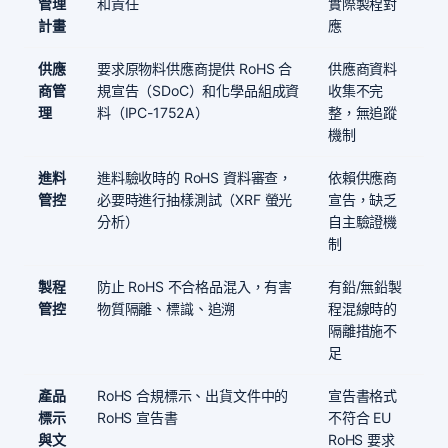
管理
和責任
實際製程對
計畫
應
供應
要求原物料供應商提供 RoHS 合
供應商資料
商管
規宣告（SDoC）和化學品組成資
收集不完
理
料（IPC-1752A）
整，無追蹤
機制
進料
進料驗收時的 RoHS 資料審查，
依賴供應商
管控
必要時進行抽樣測試（XRF 螢光
宣告，缺乏
分析）
自主驗證機
制
製程
防止 RoHS 不合格品混入，有害
有鉛/無鉛製
管控
物質隔離、標識、追溯
程混線時的
隔離措施不
足
產品
RoHS 合規標示、出貨文件中的
宣告書格式
標示
RoHS 宣告書
不符合 EU
與文
RoHS 要求