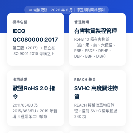
📅 最後更新：2026 年 6 月｜德宣顧問團隊審閱
標準名稱
管理範疇
IECQ
有害物質製程管理
QC080000:2017
RoHS 10 種有害物質
（鉛、汞、鎘、六價鉻、
第三版（2017），建立在
PBB、PBDE、DEHP、
ISO 9001:2015 架構之上
DBP、BBP、DIBP）
法規基礎
REACH 整合
歐盟 RoHS 2.0 指
SVHC 高度關注物
令
質
2011/65/EU 及
REACH 授權清單物質管
2015/863/EU，2019 年新
理，目前 SVHC 清單超過
增 4 種鄰苯二甲酸酯
240 項