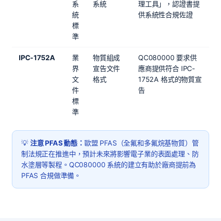
系
系統
理工具」，認證書提
統
供系統性合規佐證
標
準
IPC-1752A
業
物質組成
QC080000 要求供
界
宣告文件
應商提供符合 IPC-
文
格式
1752A 格式的物質宣
件
告
標
準
💡
注意 PFAS 動態：
歐盟 PFAS（全氟和多氟烷基物質）管
制法規正在推進中，預計未來將影響電子業的表面處理、防
水塗層等製程。QC080000 系統的建立有助於廠商提前為
PFAS 合規做準備。