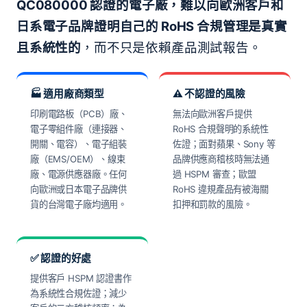
QC080000 認證的電子廠，難以向歐洲客戶和
日系電子品牌證明自己的 RoHS 合規管理是真實
且系統性的
，而不只是依賴產品測試報告。
🏭 適用廠商類型
⚠️ 不認證的風險
印刷電路板（PCB）廠、
無法向歐洲客戶提供
電子零組件廠（連接器、
RoHS 合規聲明的系統性
開關、電容）、電子組裝
佐證；面對蘋果、Sony 等
廠（EMS/OEM）、線束
品牌供應商稽核時無法通
廠、電源供應器廠。任何
過 HSPM 審查；歐盟
向歐洲或日本電子品牌供
RoHS 違規產品有被海關
貨的台灣電子廠均適用。
扣押和罰款的風險。
✅ 認證的好處
提供客戶 HSPM 認證書作
為系統性合規佐證；減少