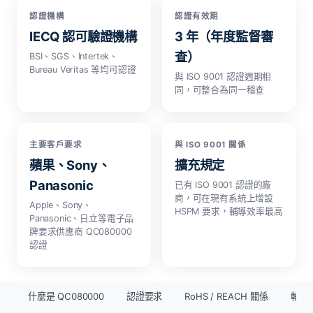
認證機構
認證有效期
IECQ 認可驗證機構
3 年（年度監督審
查）
BSI、SGS、Intertek、
Bureau Veritas 等均可認證
與 ISO 9001 認證週期相
同，可整合為同一稽查
主要客戶要求
與 ISO 9001 關係
蘋果、Sony、
擴充規定
Panasonic
已有 ISO 9001 認證的廠
商，可在現有系統上增設
Apple、Sony、
HSPM 要求，輔導效率最高
Panasonic、日立等電子品
牌要求供應商 QC080000
認證
什麼是 QC080000
認證要求
RoHS / REACH 關係
輔導