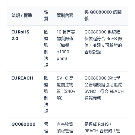
性
與 QC080000 的關
法規 / 標準
管制內容
質
係
EU RoHS
歐
10 種有害
QC080000 系統確
2.0
盟
物質限值
保製程符合 RoHS 限
強
（如鉛
值，並建立可驗證的
制
≤1000
合規記錄
法
ppm）
規
EU REACH
歐
SVHC 高
QC080000 的化學
盟
度關注物
品管理模組協助追蹤
強
質（240+
SVHC，符合 REACH
制
項）
通報義務
法
規
QC080000
管
有害物質
是達成 RoHS /
理
製程管理
REACH 合規的「管