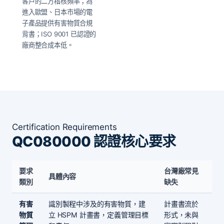
客戶的二方稽核頻率；為
進入歐盟、日本市場的電
子產品提供有害物質合規
背書；ISO 9001 已認證的
廠商整合成本低。
Certification Requirements
QC080000 認證核心要求
要求
台灣廠常見
具體內容
類別
缺失
有害
識別製程中涉及的有害物質，建
計畫書流於
物質
立 HSPM 計畫書，定義管理目標
形式，未與